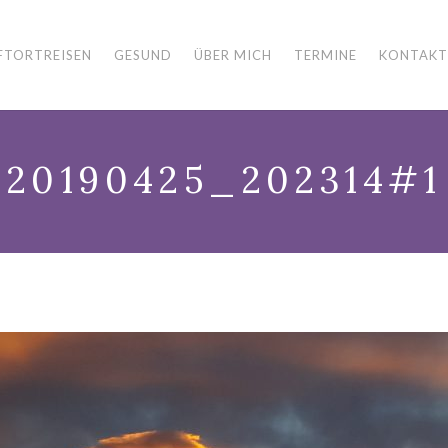
FTORTREISEN
GESUND
ÜBER MICH
TERMINE
KONTAKT
20190425_202314#1