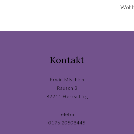
Wohlf
Kontakt
Erwin Mischkin
Rausch 3
82211 Herrsching
Telefon
0176 20508445