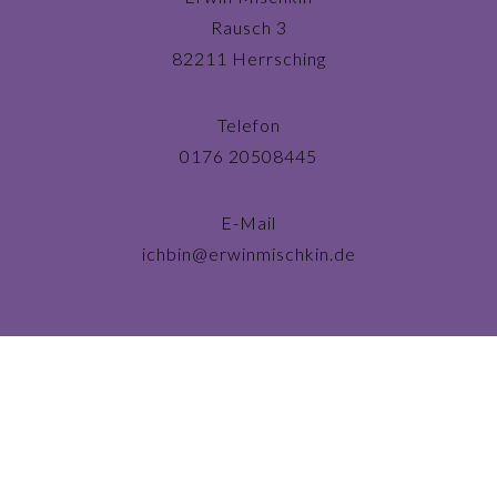
Rausch 3
82211 Herrsching
Telefon
0176 20508445
E-Mail
ichbin@erwinmischkin.de