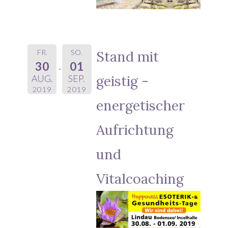
FR.
SO.
Stand mit
30
01
geistig -
AUG.
SEP.
2019
2019
energetischer
Aufrichtung
und
Vitalcoaching