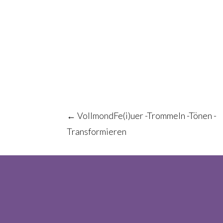
Post
←
VollmondFe(i)uer -Trommeln -Tönen -
Transformieren
navigation