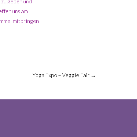
r zu geben und
effen uns am
ommel mitbringen
Yoga Expo – Veggie Fair
→