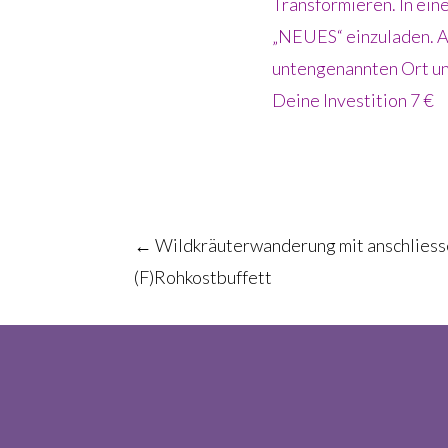
Transformieren. In ein
„NEUES“ einzuladen. A
untengenannten Ort un
Deine Investition 7 €
Post
←
Wildkräuterwanderung mit anschlies
(F)Rohkostbuffett
navigation