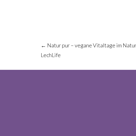
Post
←
Natur pur – vegane Vitaltage im Natu
LechLife
navigation