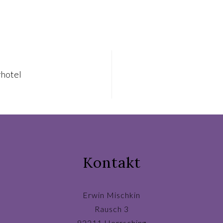
rhotel
Kontakt
Erwin Mischkin
Rausch 3
82211 Herrsching