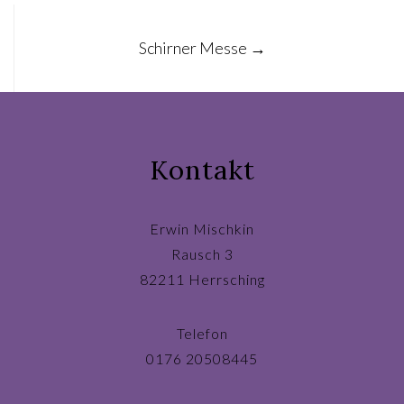
Schirner Messe
→
Kontakt
Erwin Mischkin
Rausch 3
82211 Herrsching
Telefon
0176 20508445