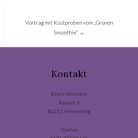
Vortrag mit Kostproben vom „Grünen
Smoothie“
→
Kontakt
Erwin Mischkin
Rausch 3
82211 Herrsching
Telefon