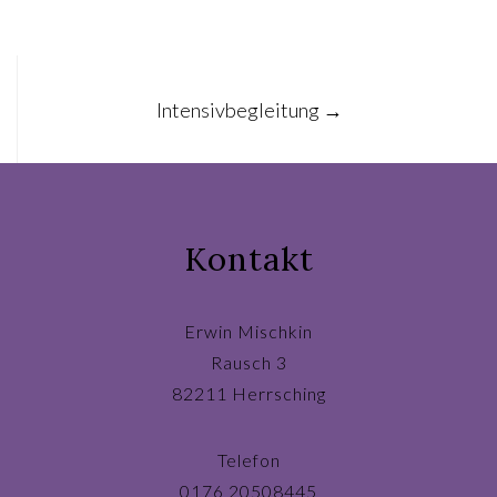
Post
Intensivbegleitung
→
navigation
Kontakt
Erwin Mischkin
Rausch 3
82211 Herrsching
Telefon
0176 20508445