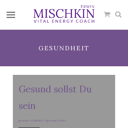
GESUNDHEIT
Gesund sollst Du
sein
gesund ernähren // gesund leben