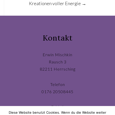
navigation
Kreationen voller Energie
→
Kontakt
Erwin Mischkin
Rausch 3
82211 Herrsching
Telefon
0176 20508445
E-Mail
Diese Website benutzt Cookies. Wenn du die Website weiter
ichbin@erwinmischkin.de