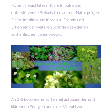
Potential wachkitzeln. Klare Impulse und
unterstützende Botschaften aus der Natur prägen
Deine Intuition und führen zu Freude und
Erkennen der weiteren Schritte des eigenen
authentischen Lebensweges.
An 2 -3 besonderen Orten mit aufbauenden und
klärenden Energien und einer Vielzahl von