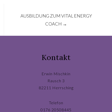
AUSBILDUNG ZUM VITAL ENERGY
COACH
→
Kontakt
Erwin Mischkin
Rausch 3
82211 Herrsching
Telefon
0176 20508445