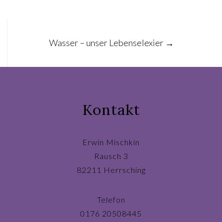
Post
Wasser – unser Lebenselexier
→
navigation
Kontakt
Erwin Mischkin
Rausch 3
82211 Herrsching
Telefon
0176 20508445