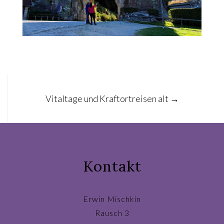
Post
Vitaltage und Kraftortreisen alt
→
navigation
Kontakt
Erwin Mischkin
Rausch 3