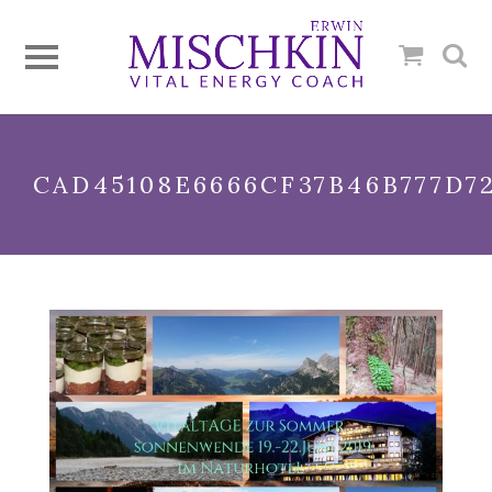
CAD45108E6666CF37B46B777D7