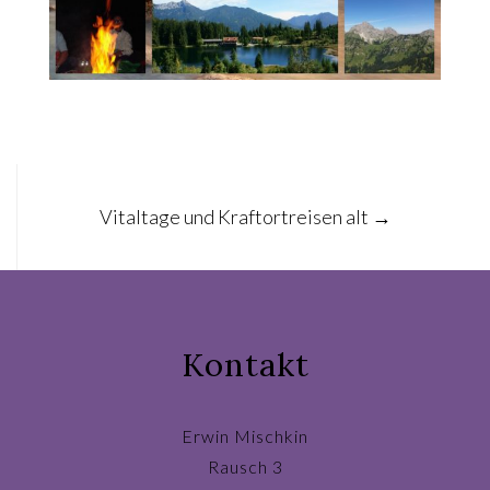
Post
Vitaltage und Kraftortreisen alt
→
navigation
Kontakt
Erwin Mischkin
Rausch 3