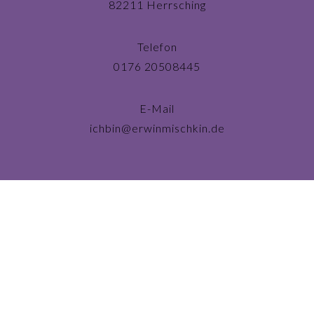
82211 Herrsching
Telefon
0176 20508445
E-Mail
ichbin@erwinmischkin.de