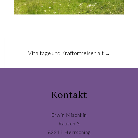
Post
Vitaltage und Kraftortreisen alt
→
navigation
Kontakt
Erwin Mischkin
Rausch 3
82211 Herrsching