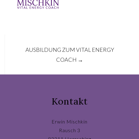
Post
AUSBILDUNG ZUM VITAL ENERGY
navigation
COACH
→
Kontakt
Erwin Mischkin
Rausch 3
82211 Herrsching