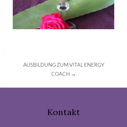
Post
AUSBILDUNG ZUM VITAL ENERGY
navigation
COACH
→
Kontakt