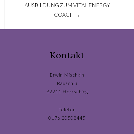
AUSBILDUNG ZUM VITAL ENERGY
navigation
COACH
→
Kontakt
Erwin Mischkin
Rausch 3
82211 Herrsching
Telefon
0176 20508445