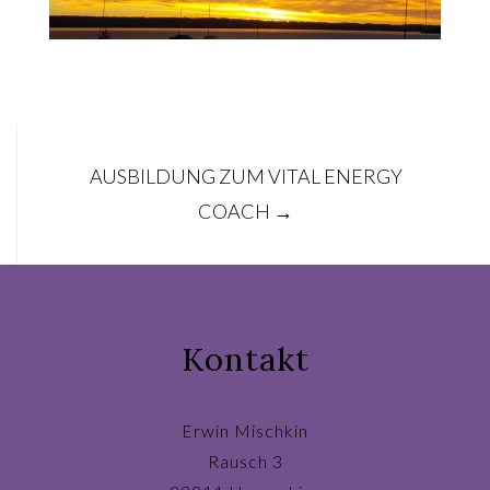
Post
AUSBILDUNG ZUM VITAL ENERGY
navigation
COACH
→
Kontakt
Erwin Mischkin
Rausch 3