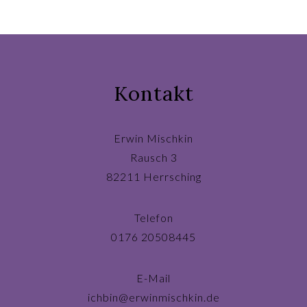
Kontakt
Erwin Mischkin
Rausch 3
82211 Herrsching
Telefon
0176 20508445
E-Mail
ichbin@erwinmischkin.de