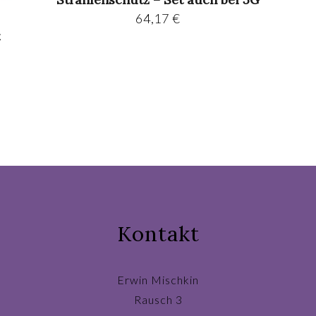
64,17
€
Kontakt
Erwin Mischkin
Rausch 3