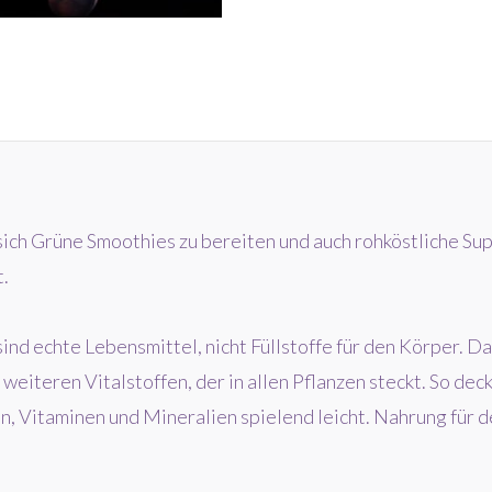
Menge
ich Grüne Smoothies zu bereiten und auch rohköstliche Sup
t.
ind echte Lebensmittel, nicht Füllstoffe für den Körper. Da
weiteren Vitalstoffen, der in allen Pflanzen steckt. So dec
n, Vitaminen und Mineralien spielend leicht. Nahrung für d