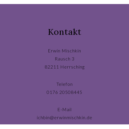
Kontakt
Erwin Mischkin
Rausch 3
82211 Herrsching
Telefon
0176 20508445
E-Mail
ichbin@erwinmischkin.de