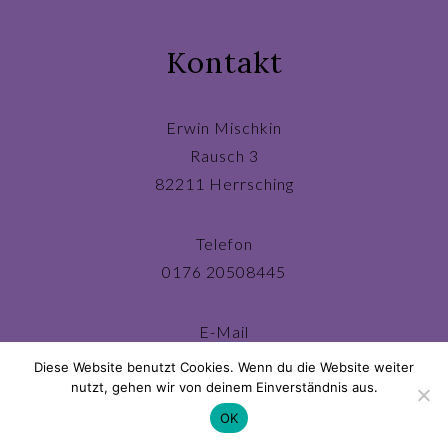
Kontakt
Erwin Mischkin
Rausch 3
82211 Herrsching
Telefon
0176 20508445
E-Mail
ichbin@erwinmischkin.de
Diese Website benutzt Cookies. Wenn du die Website weiter
nutzt, gehen wir von deinem Einverständnis aus.
OK