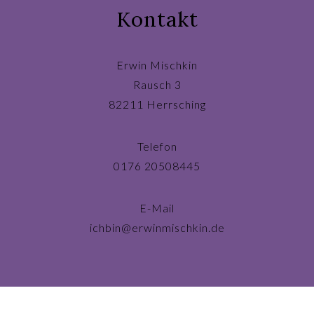
Kontakt
Erwin Mischkin
Rausch 3
82211 Herrsching
Telefon
0176 20508445
E-Mail
ichbin@erwinmischkin.de