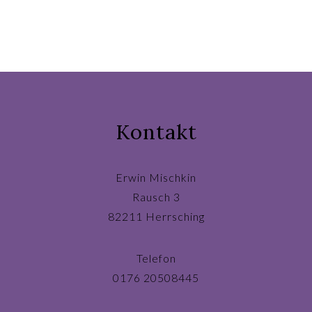
Kontakt
Erwin Mischkin
Rausch 3
82211 Herrsching
Telefon
0176 20508445