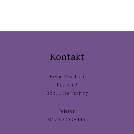
Kontakt
Erwin Mischkin
Rausch 3
82211 Herrsching
Telefon
0176 20508445