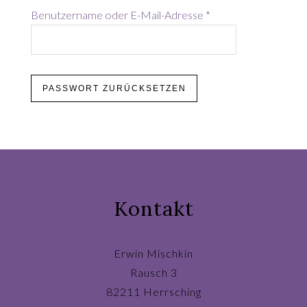
Erforderlich
Benutzername oder E-Mail-Adresse
*
PASSWORT ZURÜCKSETZEN
Kontakt
Erwin Mischkin
Rausch 3
82211 Herrsching