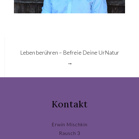
Post
Leben berühren – Befreie Deine UrNatur
navigation
→
Kontakt
Erwin Mischkin
Rausch 3