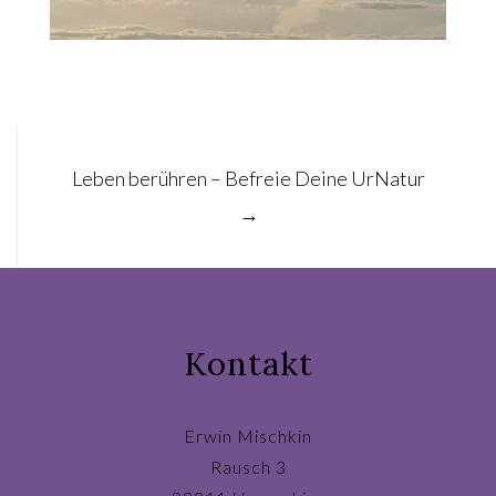
Post
Leben berühren – Befreie Deine UrNatur
navigation
→
Kontakt
Erwin Mischkin
Rausch 3