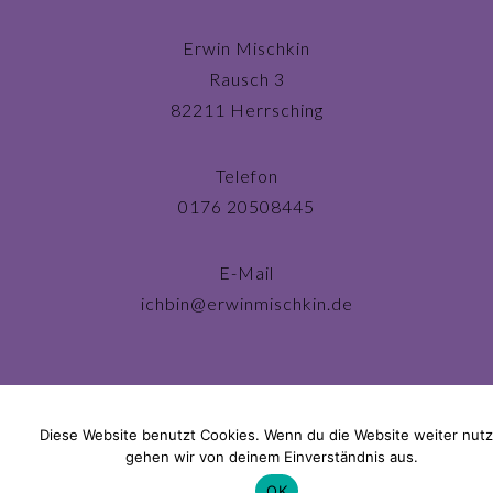
Erwin Mischkin
Rausch 3
82211 Herrsching
Telefon
0176 20508445
E-Mail
ichbin@erwinmischkin.de
Diese Website benutzt Cookies. Wenn du die Website weiter nutz
gehen wir von deinem Einverständnis aus.
OK