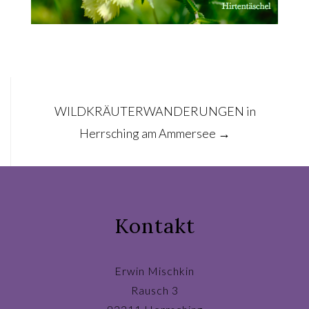
Post
WILDKRÄUTERWANDERUNGEN in
navigation
Herrsching am Ammersee
→
Kontakt
Erwin Mischkin
Rausch 3