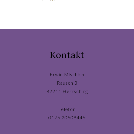
Kontakt
Erwin Mischkin
Rausch 3
82211 Herrsching
Telefon
0176 20508445