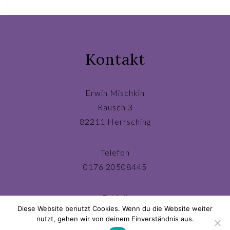
navigation
Kontakt
Erwin Mischkin
Rausch 3
82211 Herrsching
Telefon
0176 20508445
E-Mail
Diese Website benutzt Cookies. Wenn du die Website weiter
ichbin@erwinmischkin.de
nutzt, gehen wir von deinem Einverständnis aus.