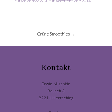
Deutschlandradio Kultur. Veröffentlicht: 2014.
Post
Grüne Smoothies
→
navigation
Kontakt
Erwin Mischkin
Rausch 3
82211 Herrsching