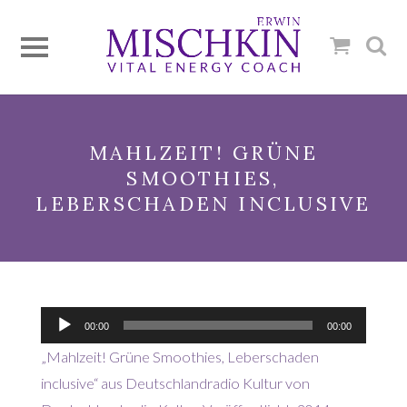
MAHLZEIT! GRÜNE
SMOOTHIES,
LEBERSCHADEN INCLUSIVE
Audio-
00:00
00:00
Player
„Mahlzeit! Grüne Smoothies, Leberschaden
inclusive“ aus Deutschlandradio Kultur von