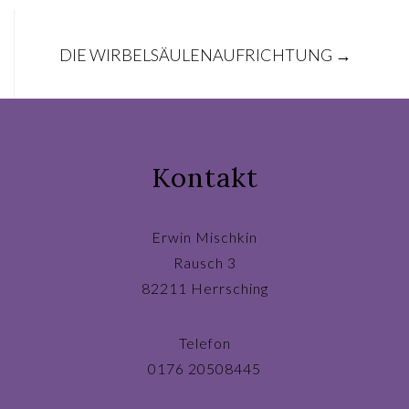
Post
DIE WIRBELSÄULENAUFRICHTUNG
→
navigation
Kontakt
Erwin Mischkin
Rausch 3
82211 Herrsching
Telefon
0176 20508445