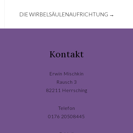
Post
DIE WIRBELSÄULENAUFRICHTUNG
→
navigation
Kontakt
Erwin Mischkin
Rausch 3
82211 Herrsching
Telefon
0176 20508445