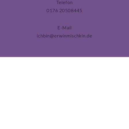
Telefon
0176 20508445
E-Mail
ichbin@erwinmischkin.de