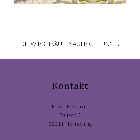
Post
DIE WIRBELSÄULENAUFRICHTUNG
→
navigation
Kontakt
Erwin Mischkin
Rausch 3
82211 Herrsching