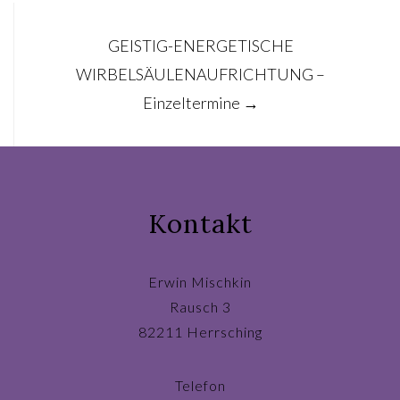
GEISTIG-ENERGETISCHE
WIRBELSÄULENAUFRICHTUNG –
Einzeltermine
→
Kontakt
Erwin Mischkin
Rausch 3
82211 Herrsching
Telefon