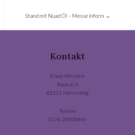
Stand mit Nuad Öl – Messe Inform
→
Kontakt
Erwin Mischkin
Rausch 3
82211 Herrsching
Telefon
0176 20508445