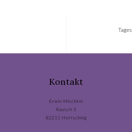
Tage
Kontakt
Erwin Mischkin
Rausch 3
82211 Herrsching