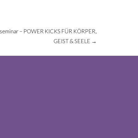
sseminar – POWER KICKS FÜR KÖRPER,
GEIST & SEELE
→