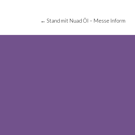
Post
←
Stand mit Nuad Öl – Messe Inform
navigation