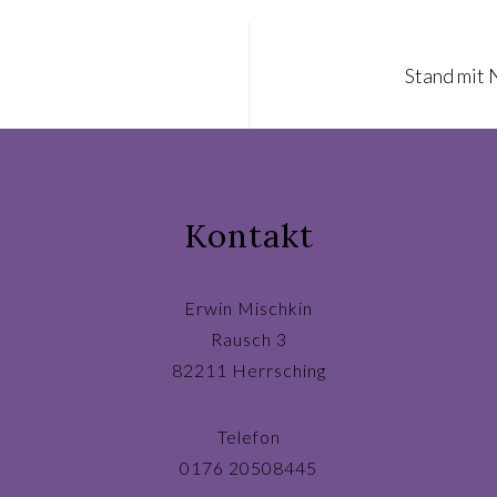
Stand mit 
Kontakt
Erwin Mischkin
Rausch 3
82211 Herrsching
Telefon
0176 20508445