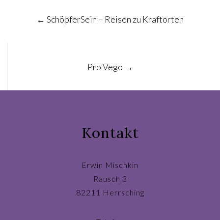
Post
←
SchöpferSein – Reisen zu Kraftorten
navigation
Pro Vego
→
Kontakt
Erwin Mischkin
Rausch 3
82211 Herrsching