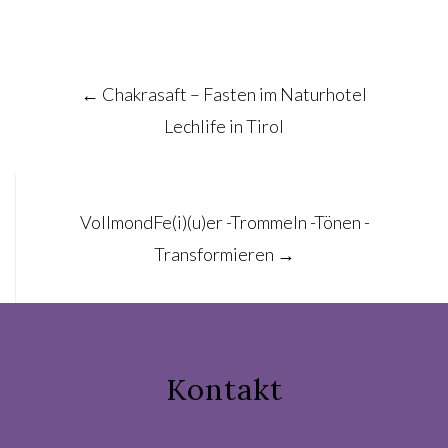
Post
←
Chakrasaft – Fasten im Naturhotel
navigation
Lechlife in Tirol
VollmondFe(i)(u)er -Trommeln -Tönen -
Transformieren
→
Kontakt