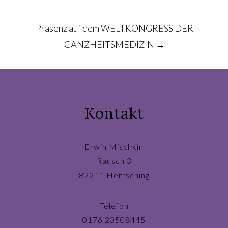
Präsenz auf dem WELTKONGRESS DER
GANZHEITSMEDIZIN
→
Kontakt
Erwin Mischkin
Rausch 3
82211 Herrsching
Telefon
0176 20508445