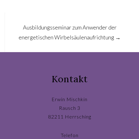
Post
Ausbildungsseminar zum Anwender der
navigation
energetischen Wirbelsäulenaufrichtung
→
Kontakt
Erwin Mischkin
Rausch 3
82211 Herrsching
Telefon