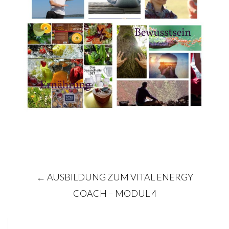
Post
←
AUSBILDUNG ZUM VITAL ENERGY
navigation
COACH – MODUL 4