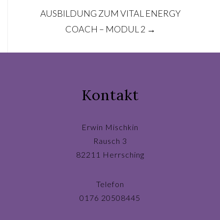
AUSBILDUNG ZUM VITAL ENERGY
COACH – MODUL 2
→
Kontakt
Erwin Mischkin
Rausch 3
82211 Herrsching
Telefon
0176 20508445