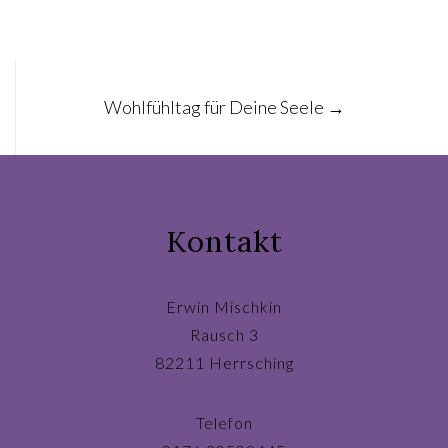
Post
Wohlfühltag für Deine Seele
→
navigation
Kontakt
Erwin Mischkin
Rausch 3
82211 Herrsching
Telefon