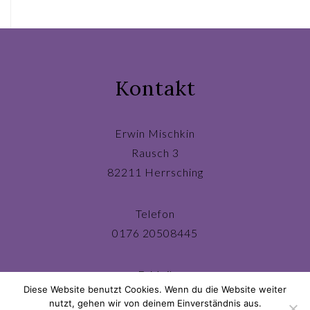
navigation
Kontakt
Erwin Mischkin
Rausch 3
82211 Herrsching
Telefon
0176 20508445
E-Mail
Diese Website benutzt Cookies. Wenn du die Website weiter
ichbin@erwinmischkin.de
nutzt, gehen wir von deinem Einverständnis aus.