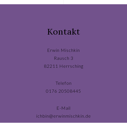
Kontakt
Erwin Mischkin
Rausch 3
82211 Herrsching
Telefon
0176 20508445
E-Mail
ichbin@erwinmischkin.de