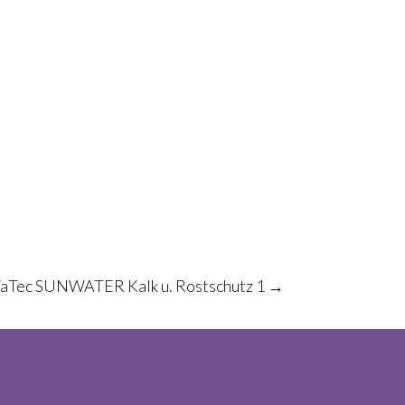
aTec SUNWATER Kalk u. Rostschutz 1
→